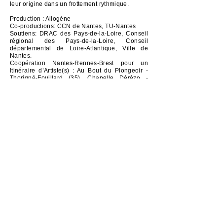
leur origine dans un frottement rythmique.
Production : Allogène
Co-productions: CCN de Nantes, TU-Nantes
Soutiens: DRAC des Pays-de-la-Loire, Conseil
régional des Pays-de-la-Loire, Conseil
départemental de Loire-Atlantique, Ville de
Nantes.
Coopération Nantes-Rennes-Brest pour un
Itinéraire d’Artiste(s) : Au Bout du Plongeoir -
Thorigné-Fouillard (35), Chapelle Dérézo -
Brest (29), Fabrique Bellevue-Chantenay -
Nantes, Musique et Danse en Loire-Atlantique,
Le Quatrain (Haute-Goulaine), CDCN La
Briqueterie -Vitry-sur-Seine(94), Espace Cour et
Jardin - Vertou (44), CNDC - Angers (49)
Diffusion :
- 15 mai 2023 au Carré d'Argent à Pontchâteau (44)
- 7 mars 2023 au Grand R - La Roche sur Yon (85)
- 15 novembre 2022 au THV à Saint Barthélémy d'Anjou
(49)
- 8 novembre 2022 au Carré à Château Gontier (53)
- 19-20 octobre 2022 aux PSO à l'Arc au Creusot (71)
​- 16 décembre 2021- Haute Goulaine
​- 20 et 21octobre 2021 au TU- Nantes
​- 26 juin 2021 au CCN de Nantes - festival des scènes
vagabondes
- 11 février 2021 conférence Feux au TNB - Rennes -
festival Waterproof