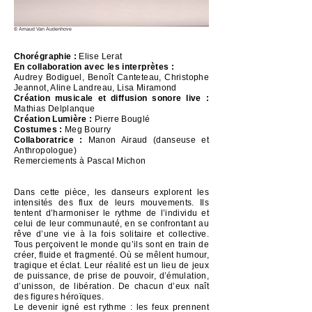
© Arnaud Van Audenhove
Chorégraphie :
Elise Lerat
En collaboration avec les interprètes :
Audrey Bodiguel, Benoît Canteteau, Christophe
Jeannot, Aline Landreau, Lisa Miramond
Création musicale et diffusion sonore live :
Mathias Delplanque
Création Lumière :
Pierre Bouglé
Costumes :
Meg Bourry
Collaboratrice :
Manon Airaud (danseuse et
Anthropologue)
Remerciements à Pascal Michon
Dans cette pièce, les danseurs explorent les
intensités des flux de leurs mouvements. Ils
tentent d’harmoniser le rythme de l’individu et
celui de leur communauté, en se confrontant au
rêve d’une vie à la fois solitaire et collective.
Tous perçoivent le monde qu’ils sont en train de
créer, fluide et fragmenté. Où se mêlent humour,
tragique et éclat. Leur réalité est un lieu de jeux
de puissance, de prise de pouvoir, d’émulation,
d’unisson, de libération. De chacun d’eux naît
des figures héroïques.
Le devenir igné est rythme : les feux prennent