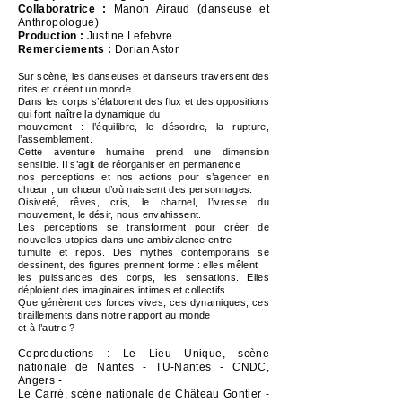
Collaboratrice :
Manon Airaud (danseuse et
Anthropologue)
Producti
on :
Justine Lefebvre
Remerciements :
Dorian Astor
Sur scène, les danseuses et danseurs traversent des
rites et créent un monde.
Dans les corps s’élaborent des flux et des oppositions
qui font naître la dynamique du
mouvement : l’équilibre, le déso
rdre, la rupture,
l’assemblement.
Cette aventure humaine prend une dimension
sensible. Il s’agit de réorganiser en permanence
nos perceptions et nos actions pour s’agencer en
chœur ; un chœur d’où naissent des personnages.
Oisiveté, rêves, cris, le charnel, l’ivresse du
mouvement, le désir, nous envahissent.
Les perceptions se transforment pour créer de
nouvelles utopies dans une ambivalence entre
tumulte
et repos. Des mythes contemporains se
dessinent, des figures prennent forme : elles mêlent
les puissances des corps, les sensations. Elles
déploient des imaginaires intimes et collectifs.
Que génèrent ces forces vives, ces dynamiques, ces
tiraillements dans notre rapport au monde
et à l’autre ?
Coproductions : Le Lieu Unique, scène
nationale de Nantes - TU-Nantes - CNDC,
Angers -
Le Carré, scène nationale de Château Gontier -